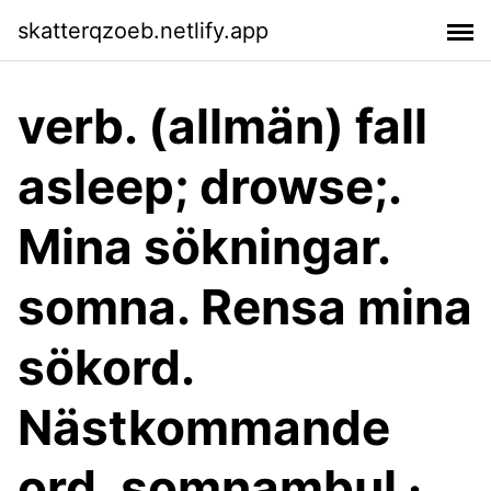
skatterqzoeb.netlify.app
verb. (allmän) fall
asleep; drowse;.
Mina sökningar.
somna. Rensa mina
sökord.
Nästkommande
ord. somnambul ·