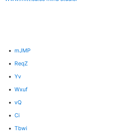
mJMP
ReqZ
Yv
Wxuf
vQ
Ci
Tbwi